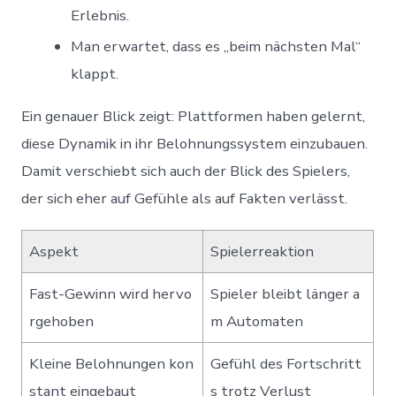
Erlebnis.
Man erwartet, dass es „beim nächsten Mal“
klappt.
Ein genauer Blick zeigt: Plattformen haben gelernt,
diese Dynamik in ihr Belohnungssystem einzubauen.
Damit verschiebt sich auch der Blick des Spielers,
der sich eher auf Gefühle als auf Fakten verlässt.
Aspekt
Spielerreaktion
Fast-Gewinn wird hervo
Spieler bleibt länger a
rgehoben
m Automaten
Kleine Belohnungen kon
Gefühl des Fortschritt
stant eingebaut
s trotz Verlust