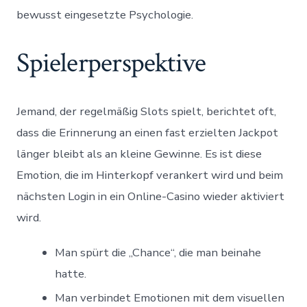
bewusst eingesetzte Psychologie.
Spielerperspektive
Jemand, der regelmäßig Slots spielt, berichtet oft,
dass die Erinnerung an einen fast erzielten Jackpot
länger bleibt als an kleine Gewinne. Es ist diese
Emotion, die im Hinterkopf verankert wird und beim
nächsten Login in ein Online-Casino wieder aktiviert
wird.
Man spürt die „Chance“, die man beinahe
hatte.
Man verbindet Emotionen mit dem visuellen