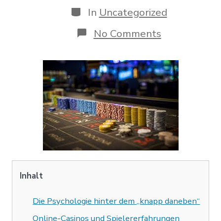
Categories
In
Uncategorized
on
No Comments
Warum
die
„knapp
daneben“-
Erfahrung
emotional
stärker
wirkt
als
ein
echter
Gewinn
Inhalt
Die Psychologie hinter dem „knapp daneben“
Online-Casinos und Spielererfahrungen