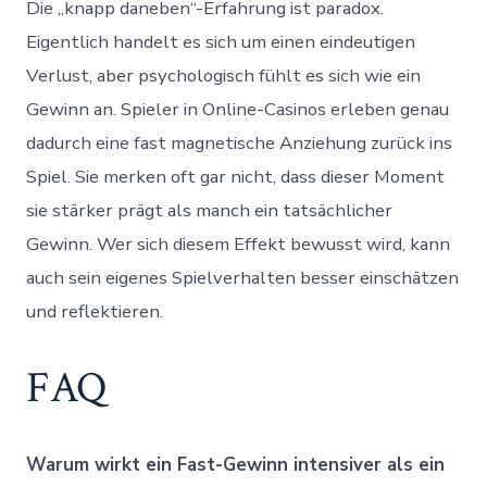
Die „knapp daneben“-Erfahrung ist paradox.
Eigentlich handelt es sich um einen eindeutigen
Verlust, aber psychologisch fühlt es sich wie ein
Gewinn an. Spieler in Online-Casinos erleben genau
dadurch eine fast magnetische Anziehung zurück ins
Spiel. Sie merken oft gar nicht, dass dieser Moment
sie stärker prägt als manch ein tatsächlicher
Gewinn. Wer sich diesem Effekt bewusst wird, kann
auch sein eigenes Spielverhalten besser einschätzen
und reflektieren.
FAQ
Warum wirkt ein Fast-Gewinn intensiver als ein