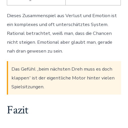
Dieses Zusammenspiel aus Verlust und Emotion ist
ein komplexes und oft unterschätztes System.
Rational betrachtet, weiß man, dass die Chancen
nicht steigen. Emotional aber glaubt man, gerade
nah dran gewesen zu sein.
Das Gefühl „beim nächsten Dreh muss es doch
klappen“ ist der eigentliche Motor hinter vielen
Spielsitzungen.
Fazit