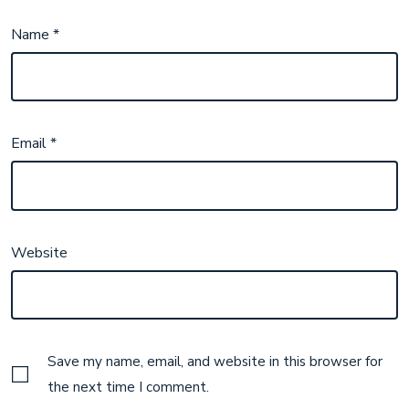
Name
*
Email
*
Website
Save my name, email, and website in this browser for
the next time I comment.