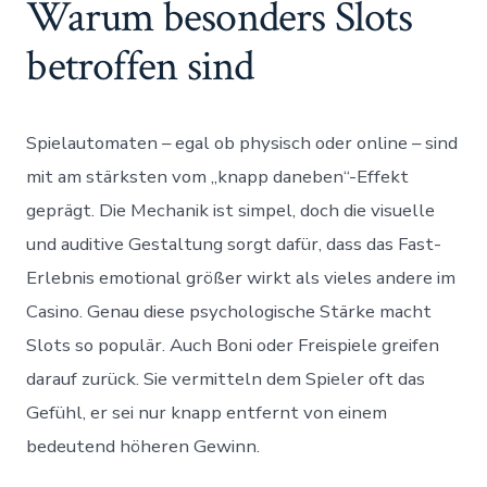
Warum besonders Slots
betroffen sind
Spielautomaten – egal ob physisch oder online – sind
mit am stärksten vom „knapp daneben“-Effekt
geprägt. Die Mechanik ist simpel, doch die visuelle
und auditive Gestaltung sorgt dafür, dass das Fast-
Erlebnis emotional größer wirkt als vieles andere im
Casino. Genau diese psychologische Stärke macht
Slots so populär. Auch Boni oder Freispiele greifen
darauf zurück. Sie vermitteln dem Spieler oft das
Gefühl, er sei nur knapp entfernt von einem
bedeutend höheren Gewinn.