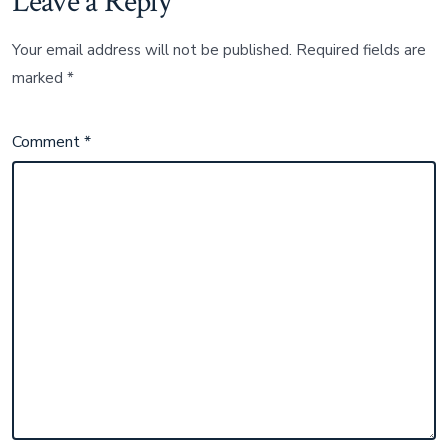
Leave a Reply
Your email address will not be published.
Required fields are
marked
*
Comment
*